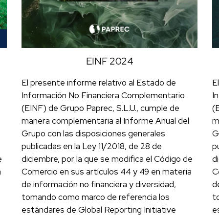
EINF 2024
El presente informe relativo al Estado de
E
Información No Financiera Complementario
I
(EINF) de Grupo Paprec, S.L.U., cumple de
(
manera complementaria al Informe Anual del
m
Grupo con las disposiciones generales
G
publicadas en la Ley 11/2018, de 28 de
p
e
diciembre, por la que se modifica el Código de
d
a
Comercio en sus artículos 44 y 49 en materia
C
de información no financiera y diversidad,
d
tomando como marco de referencia los
t
estándares de Global Reporting Initiative
e