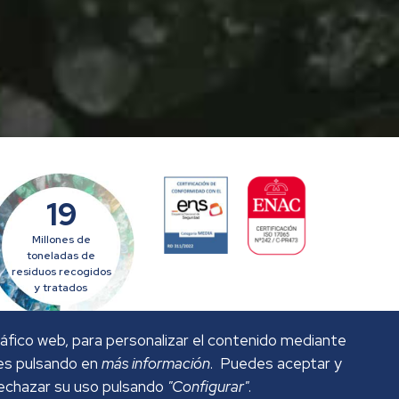
19
Millones de
toneladas de
residuos recogidos
y tratados
tráfico web, para personalizar el contenido mediante
ies pulsando en
más información
. Puedes aceptar y
rechazar su uso pulsando
"Configurar"
.