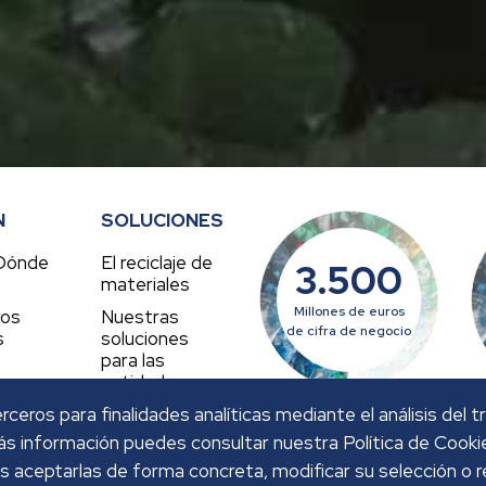
N
SOLUCIONES
Dónde
El reciclaje de
3.500
s
materiales
Millones de euros
ros
Nuestras
de cifra de negocio
s
soluciones
para las
entidades
locales
rceros para finalidades analíticas mediante el análisis del 
 más información puedes consultar nuestra Política de Cook
s aceptarlas de forma concreta, modificar su selección o 