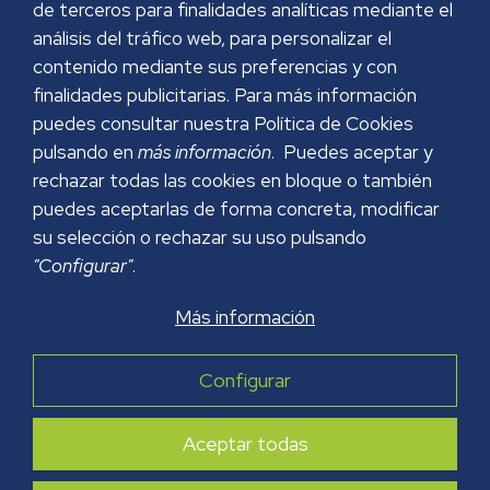
de terceros para finalidades analíticas mediante el
análisis del tráfico web, para personalizar el
contenido mediante sus preferencias y con
finalidades publicitarias. Para más información
puedes consultar nuestra Política de Cookies
pulsando en
más información
. Puedes aceptar y
rechazar todas las cookies en bloque o también
puedes aceptarlas de forma concreta, modificar
su selección o rechazar su uso pulsando
"Configurar"
.
Más información
AVISO LEGAL
POLÍTICA DE PRIVACIDAD
Configurar
POLÍTICA DE COOKIES
POLÍTICA DE SEGURIDAD
Aceptar todas
Copyright © 2026 GRUPO PAPREC. Todos los derechos