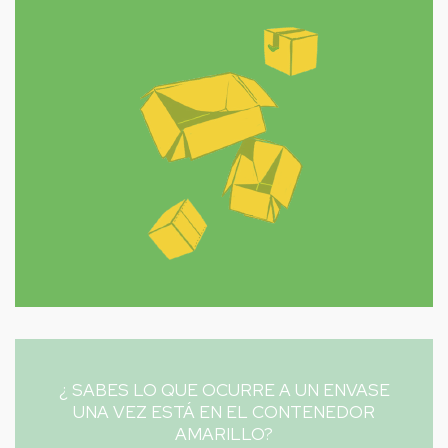
¿ SABES LO QUE OCURRE A UN ENVASE
UNA VEZ ESTÁ EN EL CONTENEDOR
AMARILLO?