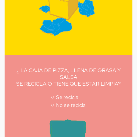
¿ LA CAJA DE PIZZA, LLENA DE GRASA Y
SALSA
SE RECICLA O TIENE QUE ESTAR LIMPIA?
Se recicla
No se recicla