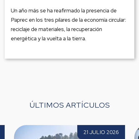
Un año más se ha reafirmado la presencia de
Paprec en los tres pilares de la economía circular:
reciclaje de materiales, la recuperación
energética y la vuelta a la tierra.
ÚLTIMOS ARTÍCULOS
n
Paprec se implanta en el País Vasco con la
Pap
21 JULIO 2026
incorporación de Palets del Valle
ter