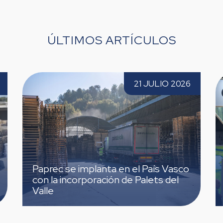
ÚLTIMOS ARTÍCULOS
rec se implanta en el País Vasco con la
Paprec Esp
21 JULIO 2026
orporación de Palets del Valle
tercera vez
aprec se implanta en el País Vasco
Paprec
on la incorporación de Palets del
TECMA
alle