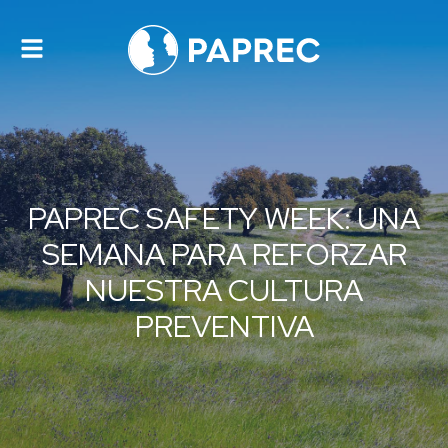
Alternar
navegación
PAPREC SAFETY WEEK: UNA
SEMANA PARA REFORZAR
NUESTRA CULTURA
PREVENTIVA