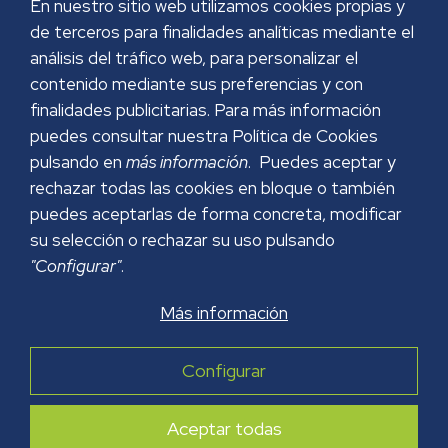
En nuestro sitio web utilizamos cookies propias y
de terceros para finalidades analíticas mediante el
análisis del tráfico web, para personalizar el
contenido mediante sus preferencias y con
finalidades publicitarias. Para más información
puedes consultar nuestra Política de Cookies
pulsando en
más información
. Puedes aceptar y
rechazar todas las cookies en bloque o también
puedes aceptarlas de forma concreta, modificar
su selección o rechazar su uso pulsando
"Configurar"
.
Más información
AVISO LEGAL
POLÍTICA DE PRIVACIDAD
Configurar
POLÍTICA DE COOKIES
POLÍTICA DE SEGURIDAD
Aceptar todas
Copyright © 2026 GRUPO PAPREC. Todos los derechos