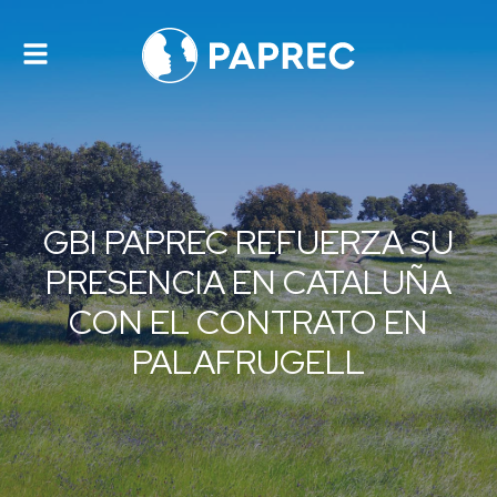
Alternar
navegación
GBI PAPREC REFUERZA SU
PRESENCIA EN CATALUÑA
CON EL CONTRATO EN
PALAFRUGELL