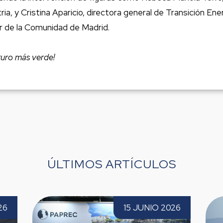
ia, y Cristina Aparicio, directora general de Transición Ene
r de la Comunidad de Madrid.
turo más verde!
ÚLTIMOS ARTÍCULOS
ña, presente en TECMA
Paprec concluye la Solitai
15 JUNIO 2026
5
cera vez
Paprec 2026 con una sólida