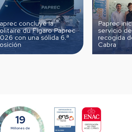
la
Paprec inicia el nuevo
ro Paprec
servicio de limpieza y
ida 6.ª
recogida de residuos en
Cabra
19
Millones de