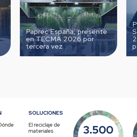
Paprec concluye 
 España, presente
Solitaire du Figa
MA 2026 por
2026 con una sól
 vez
posición
N
SOLUCIONES
Dónde
El reciclaje de
3.500
s
materiales