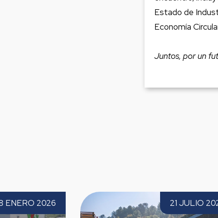
Estado de Industr
Economía Circula
Juntos, por un fu
Paprec se implanta en el País Vasco con
Paprec Espa
21 JULIO 2026
la incorporación de Palets del Valle
2026 por ter