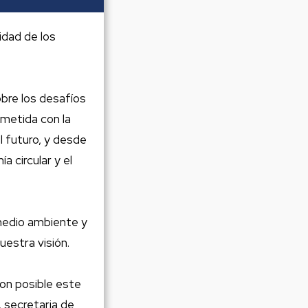
idad de los
obre los desafíos
ometida con la
l futuro, y desde
 circular y el
medio ambiente y
estra visión.
ron posible este
 secretaria de