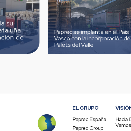
Paprec
Paprec se implanta en el País
en TEC
Vasco con la incorporación de
tercera
Palets del Valle
EL GRUPO
VISIÓ
Paprec España
Hacia 
Vamo
Paprec Group