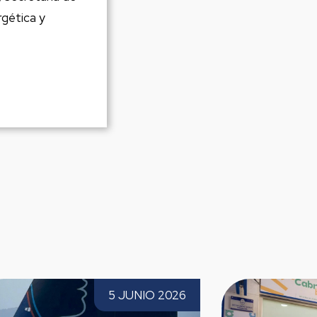
rgética y
re du Figaro
Paprec inicia el nuevo servicio de limpi
 JUNIO 2026
2 JUNIO 2026
 6.ª posición
y recogida de residuos en Cabra