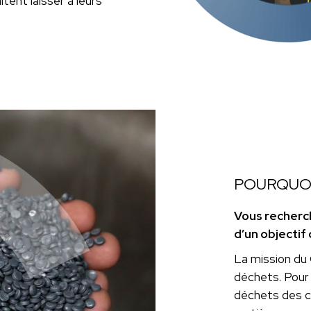
tent laisser à leurs
POURQUOI
Vous recherc
d’un objectif c
La mission du
déchets. Pour 
déchets des c