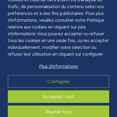
trafic, de personnalisation du contenu selon vos
préférences et à des fins publicitaires. Pour plus
d'informations, veuillez consulter notre Politique
relative aux cookies en cliquant sur
plus
d'informations
. Vous pouvez accepter ou refuser
tous les cookies en une seule fois, ou les accepter
individuellement, modifier votre sélection ou
refuser leur utilisation en cliquant sur
configurer
.
MENTIONS LÉGALES
Plus d'informations
POLITIQUE DE CONFIDENTIALITÉ
POLITIQUE DES COOKIES
Configurer
POLITIQUE DE SÉCURITÉ
Acceptez tout
Copyright © 2026 GRUPO PAPREC. Tous droits
réservés.
Conception web :
Futurvia
Rejeter tout