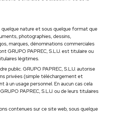
de quelque nature et sous quelque format que
ocuments, photographies, dessins,
es logos, marques, dénominations commerciales
e dont GRUPO PAPREC, S.L.U. est titulaire ou
tulaires légitimes.
l’ordre public. GRUPO PAPREC, S.L.U. autorise
ions privées (simple téléchargement et
t à un usage personnel. En aucun cas cela
e GRUPO PAPREC, S.L.U. ou de leurs titulaires
tions contenues sur ce site web, sous quelque