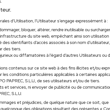
.
ateur.
les d’Utilisation, l’Utilisateur s’engage expressément à :
dommager, bloquer, altérer, rendre inutilisable ou surcharg
’infrastructure du site web, empêchant ainsi son utilisation
é des identifiants d’accès associés à son nom d’utilisateur,
r des tiers.
injurieux ou diffamatoires à l’égard d’autres Utilisateurs 
tions contenus sur ce site web à des fins illicites et/ou e
 les conditions particulières applicables à certaines applic
PO PAPREC, S.L.U., de ses utilisateurs et/ou de tiers.
ts et services, ni envoyer de publicité ou de communicatio
REC, S.L.U.
dommages et préjudices, de quelque nature que ce soit, q
e quelconque des obligations résultant des présentes « Cond