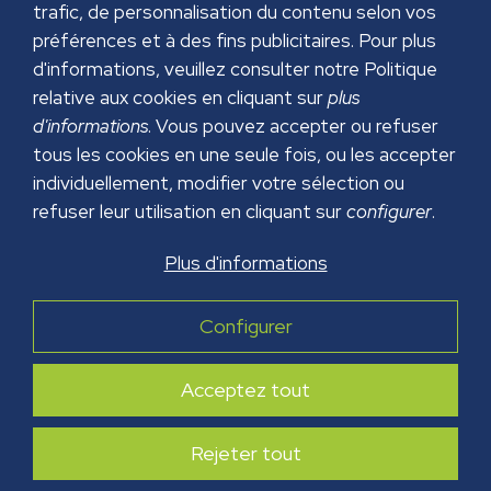
trafic, de personnalisation du contenu selon vos
préférences et à des fins publicitaires. Pour plus
d'informations, veuillez consulter notre Politique
relative aux cookies en cliquant sur
plus
d'informations
. Vous pouvez accepter ou refuser
tous les cookies en une seule fois, ou les accepter
individuellement, modifier votre sélection ou
refuser leur utilisation en cliquant sur
configurer
.
MENTIONS LÉGALES
Plus d'informations
POLITIQUE DE CONFIDENTIALITÉ
POLITIQUE DES COOKIES
Configurer
POLITIQUE DE SÉCURITÉ
Acceptez tout
Copyright © 2026 GRUPO PAPREC. Tous droits
réservés.
Conception web :
Futurvia
Rejeter tout