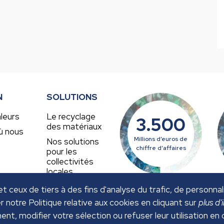
N
SOLUTIONS
leurs
Le recyclage
3.500
des matériaux
ù nous
Millions d’euros de
Nos solutions
chiffre d’affaires
pour les
collectivités
locales
et ceux de tiers à des fins d'analyse du trafic, de personn
er notre Politique relative aux cookies en cliquant sur
plus d'
ent, modifier votre sélection ou refuser leur utilisation en 
NTIALITÉ
POLITIQUE DES COOKIES